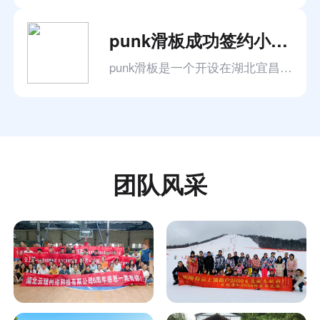
punk滑板成功签约小禾帮滑板培训管理系统
punk滑板是一个开设在湖北宜昌市体育中心体育公园滑板培训机构，老板自己已经扎身滑板行业已经超过25年，凭借其独特的教学风格和顶尖的个人实力为自己机构获得了超过200名学生，在此前一直认为教务系统使用起来非常麻烦，所有一直采用的人工记录的方式，所以各种问题也就不可避免的产生了。
团队风采