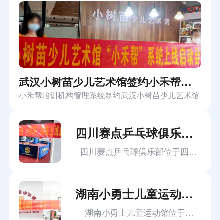
武汉小树苗少儿艺术馆签约小禾帮培训机构管理系统
小禾帮培训机构管理系统签约武汉小树苗少儿艺术馆
四川赛点乒乓球俱乐部签约小禾帮培训管理系统
四川赛点乒乓球俱乐部位于四川绵阳，主要是做一些中小高学生的乒乓球培训，公司规模相对来说较大，共有30多个乒乓球台，拥有教练10余人，学员100多人，俱乐部成立之初就发展的比较好，也是在学员考勤，课时计算方面遇到了问题，然后从抖音上面了解到了我们小禾帮培训管理系统，下面一起来看看小禾帮都为机构解决了哪些问题。
湖南小勇士儿童运动馆签约小禾帮体育培训机构管理系统
湖南小勇士儿童运动馆位于湖南长沙，主要做少儿篮球，游泳，跆拳道等系列的培训。机构开设的项目多，课程比较复杂，在排课，学员课消课时管理等方面，面临巨大的压力，从抖音上接触到我们小禾帮之后，一个系统，帮助机构解决了很多麻烦。下面一起来看看，小禾帮体育培训管理系统，从哪些方面为小勇士解决问题。